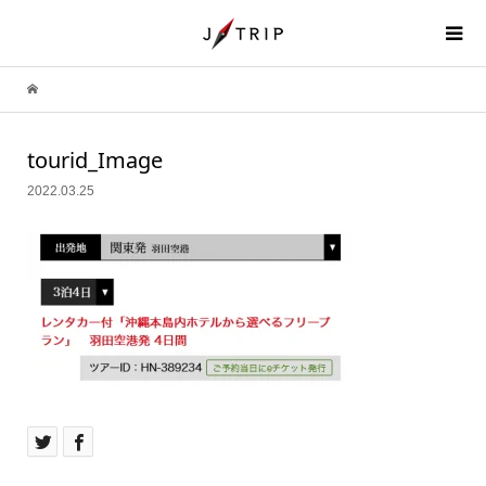
tourid_Image
2022.03.25