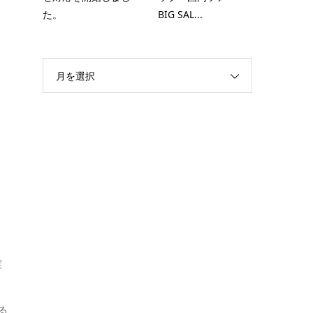
た。
BIG SAL...
月を選択
実
る