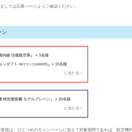
ましては
応募ページよりご確認ください。
ーン
国内線 往復航空券』 × 5名様
ションギフト
』× 15名様
SKYコース(5000円)
に当たる！
型機 特別塗装機 モデルプレーン』 × 20名様
に当たる！
お客様は、ひとつめのキャンペーンに加えて対象期間であれば、航空機