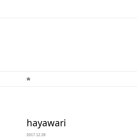
hayawari
2017.12.28